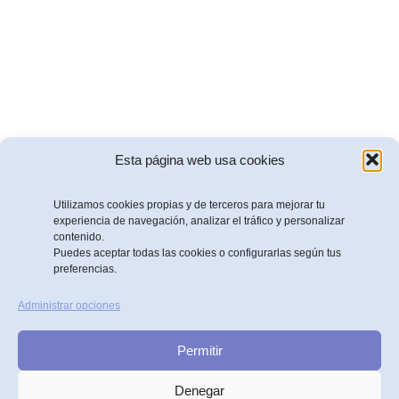
Esta página web usa cookies
© 2026 Emaia Health | FemTech. Created with
using
Utilizamos cookies propias y de terceros para mejorar tu
Kubio
WordPress and
experiencia de navegación, analizar el tráfico y personalizar
contenido.
Política de Cookies
Privacidad
Accesibilidad
Condiciones del
|
|
|
Puedes aceptar todas las cookies o configurarlas según tus
preferencias.
servicio
Usamos cookies propias y de terceros para mejorar la
Administrar opciones
EMAIA HEALTH SL
experiencia de navegación y analizar el tráfico web.
Puedes aceptar todas o configurar tus preferencias.
Paseo Miramon 170, 3ª planta
Permitir
Consulta nuestra
Política de Cookies
.
20014 San Sebastián. Gipuzkoa. Spain.
contacto@emaiahealth.com
Aceptar todas
Rechazar
Denegar